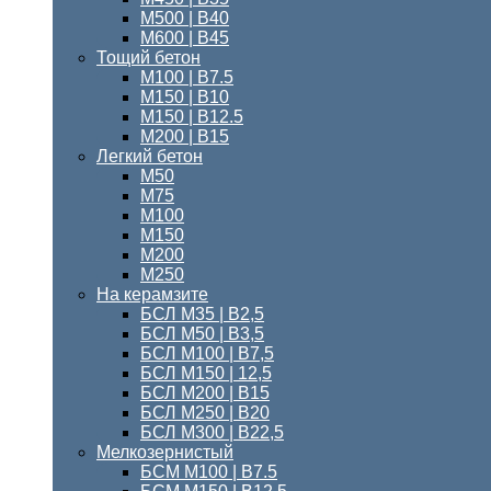
М500 | В40
М600 | В45
Тощий бетон
M100 | В7.5
М150 | B10
М150 | B12.5
М200 | В15
Легкий бетон
М50
М75
М100
М150
М200
М250
На керамзите
БСЛ М35 | В2,5
БСЛ М50 | В3,5
БСЛ М100 | В7,5
БСЛ М150 | 12,5
БСЛ М200 | В15
БСЛ M250 | В20
БСЛ М300 | B22,5
Мелкозернистый
БСМ M100 | B7.5