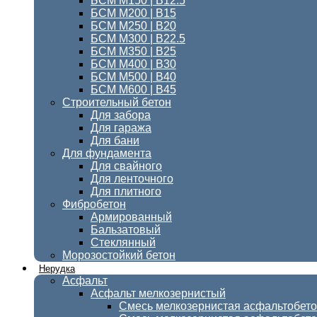
БСМ M150 | B12.5
БСМ М200 | В15
БСМ М250 | В20
БСМ М300 | В22.5
БСМ M350 | B25
БСМ М400 | B30
БСМ М500 | В40
БСМ М600 | В45
Строительный бетон
Для забора
Для гаража
Для бани
Для фундамента
Для свайного
Для ленточного
Для плитного
Фибробетон
Армированный
Бальзатовый
Стеклянный
Морозостойкий бетон
Нерудка
Асфальт
Асфальт мелкозернистый
Смесь мелкозернистая асфальтобет