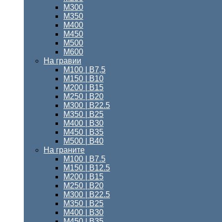
М300
М350
М400
М450
М500
М600
На гравии
М100 | B7,5
М150 | В10
М200 | B15
М250 | B20
М300 | B22.5
М350 | B25
М400 | B30
М450 | B35
М500 | B40
На граните
М100 | B7.5
M150 | B12.5
М200 | B15
М250 | B20
М300 | B22.5
М350 | B25
М400 | В30
М450 | В35