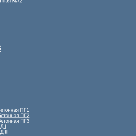
онная МА2
1
2
бетонная ПГ1
бетонная ПГ2
бетонная ПГ3
Д I
 III