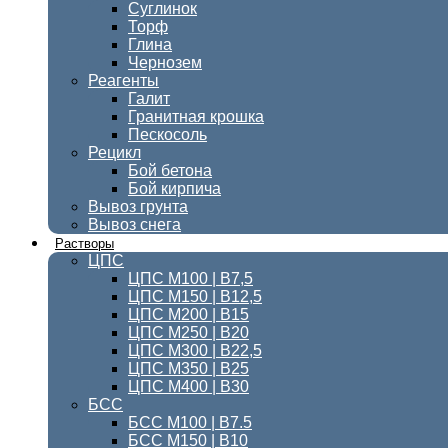
Суглинок
Торф
Глина
Чернозем
Реагенты
Галит
Гранитная крошка
Пескосоль
Рецикл
Бой бетона
Бой кирпича
Вывоз грунта
Вывоз снега
Растворы
ЦПС
ЦПС М100 | B7,5
ЦПС М150 | В12,5
ЦПС М200 | В15
ЦПС М250 | В20
ЦПС М300 | B22,5
ЦПС М350 | В25
ЦПС M400 | B30
БСС
БСС М100 | B7.5
БСС М150 | В10