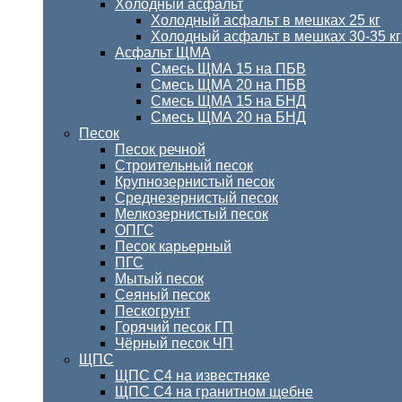
Холодный асфальт
Холодный асфальт в мешках 25 кг
Холодный асфальт в мешках 30-35 кг
Асфальт ЩМА
Смесь ЩМА 15 на ПБВ
Смесь ЩМА 20 на ПБВ
Смесь ЩМА 15 на БНД
Смесь ЩМА 20 на БНД
Песок
Песок речной
Строительный песок
Крупнозернистый песок
Среднезернистый песок
Мелкозернистый песок
ОПГС
Песок карьерный
ПГС
Мытый песок
Сеяный песок
Пескогрунт
Горячий песок ГП
Чёрный песок ЧП
ЩПС
ЩПС С4 на известняке
ЩПС С4 на гранитном щебне