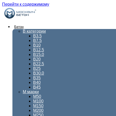
Перейти к содержимому
Бетон
В категории
В3.5
В7.5
В10
В12.5
В15.0
В20
В22.5
В25
В30.0
В35
В40
В45
М марки
М50
М100
М150
М200
М250