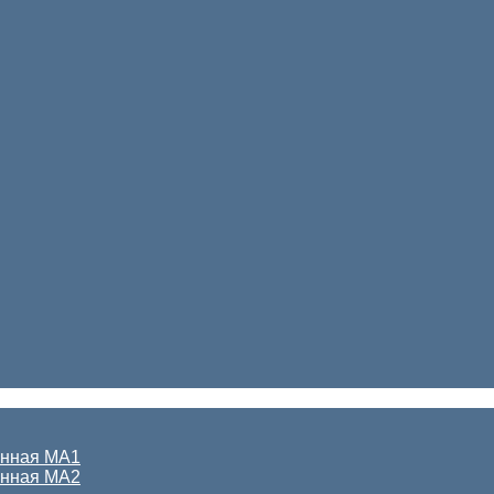
онная МА1
онная МА2