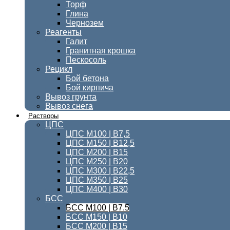
Торф
Глина
Чернозем
Реагенты
Галит
Гранитная крошка
Пескосоль
Рецикл
Бой бетона
Бой кирпича
Вывоз грунта
Вывоз снега
Растворы
ЦПС
ЦПС М100 | B7,5
ЦПС М150 | В12,5
ЦПС М200 | В15
ЦПС М250 | В20
ЦПС М300 | B22,5
ЦПС М350 | В25
ЦПС M400 | B30
БСС
БСС М100 | B7.5
БСС М150 | В10
БСС М200 | В15