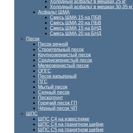
Холодный асфальт в мешках 25 кг
Холодный асфальт в мешках 30-35 кг
Асфальт ЩМА
Смесь ЩМА 15 на ПБВ
Смесь ЩМА 20 на ПБВ
Смесь ЩМА 15 на БНД
Смесь ЩМА 20 на БНД
Песок
Песок речной
Строительный песок
Крупнозернистый песок
Среднезернистый песок
Мелкозернистый песок
ОПГС
Песок карьерный
ПГС
Мытый песок
Сеяный песок
Пескогрунт
Горячий песок ГП
Чёрный песок ЧП
ЩПС
ЩПС С4 на известняке
ЩПС С4 на гранитном щебне
ЩПС С5 на гранитном щебне