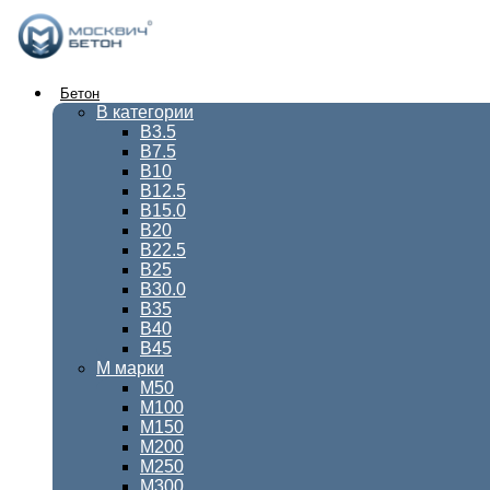
Перейти
к
содержимому
Бетон
В категории
В3.5
В7.5
В10
В12.5
В15.0
В20
В22.5
В25
В30.0
В35
В40
В45
М марки
М50
М100
М150
М200
М250
М300