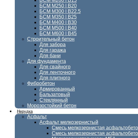
БСМ М200 | В15
БСМ М250 | В20
БСМ М300 | В22.5
БСМ M350 | B25
БСМ М400 | B30
БСМ М500 | В40
БСМ М600 | В45
Строительный бетон
Для забора
Для гаража
Для бани
Для фундамента
Для свайного
Для ленточного
Для плитного
Фибробетон
Армированный
Бальзатовый
Стеклянный
Морозостойкий бетон
Нерудка
Асфальт
Асфальт мелкозернистый
Смесь мелкозернистая асфальтобет
Смесь мелкозернистая асфальтобет