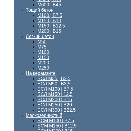
М600 | В45
Тощий бетон
M100 | В7.5
М150 | B10
М150 | B12.5
М200 | В15
Легкий бетон
М50
М75
М100
М150
М200
М250
На керамзите
БСЛ М35 | В2,5
БСЛ М50 | В3,5
БСЛ М100 | В7,5
БСЛ М150 | 12,5
БСЛ М200 | В15
БСЛ M250 | В20
БСЛ М300 | B22,5
Мелкозернистый
БСМ M100 | B7.5
БСМ M150 | B12.5