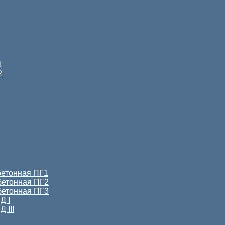
1
2
бетонная ПГ1
бетонная ПГ2
бетонная ПГ3
Д I
 III