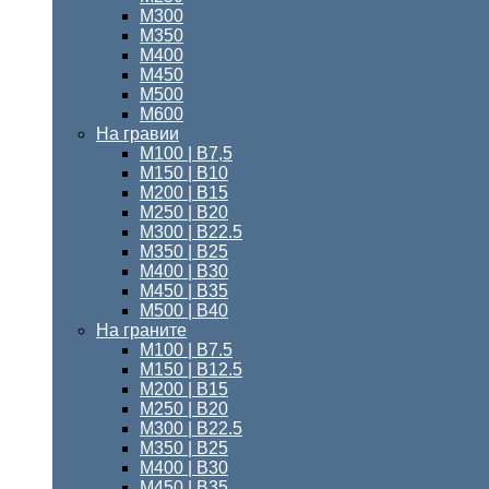
М300
М350
М400
М450
М500
М600
На гравии
М100 | B7,5
М150 | В10
М200 | B15
М250 | B20
М300 | B22.5
М350 | B25
М400 | B30
М450 | B35
М500 | B40
На граните
М100 | B7.5
M150 | B12.5
М200 | B15
М250 | B20
М300 | B22.5
М350 | B25
М400 | В30
М450 | В35