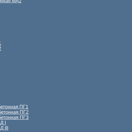
онная МА2
1
2
бетонная ПГ1
бетонная ПГ2
бетонная ПГ3
Д I
 III