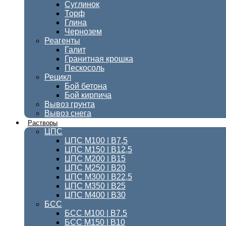
Суглинок
Торф
Глина
Чернозем
Реагенты
Галит
Гранитная крошка
Пескосоль
Рецикл
Бой бетона
Бой кирпича
Вывоз грунта
Вывоз снега
Растворы
ЦПС
ЦПС М100 | B7,5
ЦПС М150 | В12,5
ЦПС М200 | В15
ЦПС М250 | В20
ЦПС М300 | B22,5
ЦПС М350 | В25
ЦПС M400 | B30
БСС
БСС М100 | B7.5
БСС М150 | В10