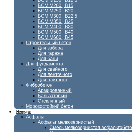
БСМ M150 | B12.5
БСМ М200 | В15
БСМ М250 | В20
БСМ М300 | В22.5
БСМ M350 | B25
БСМ М400 | B30
БСМ М500 | В40
БСМ М600 | В45
Строительный бетон
Для забора
Для гаража
Для бани
Для фундамента
Для свайного
Для ленточного
Для плитного
Фибробетон
Армированный
Бальзатовый
Стеклянный
Морозостойкий бетон
Нерудка
Асфальт
Асфальт мелкозернистый
Смесь мелкозернистая асфальтобет