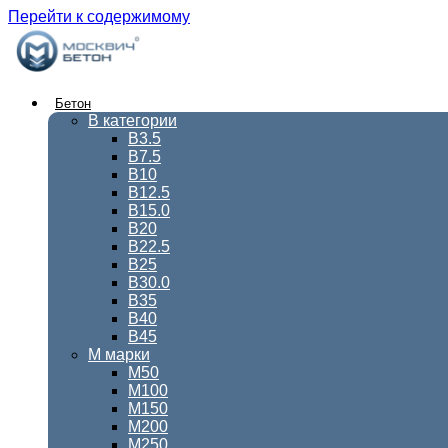
Перейти к содержимому
Бетон
В категории
В3.5
В7.5
В10
В12.5
В15.0
В20
В22.5
В25
В30.0
В35
В40
В45
М марки
М50
М100
М150
М200
М250