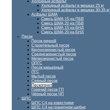
Холодный асфальт
Холодный асфальт в мешках 25 кг
Холодный асфальт в мешках 30-35 кг
Асфальт ЩМА
Смесь ЩМА 15 на ПБВ
Смесь ЩМА 20 на ПБВ
Смесь ЩМА 15 на БНД
Смесь ЩМА 20 на БНД
Песок
Песок речной
Строительный песок
Крупнозернистый песок
Среднезернистый песок
Мелкозернистый песок
ОПГС
Песок карьерный
ПГС
Мытый песок
Сеяный песок
Пескогрунт
Горячий песок ГП
Чёрный песок ЧП
ЩПС
ЩПС С4 на известняке
ЩПС С4 на гранитном щебне