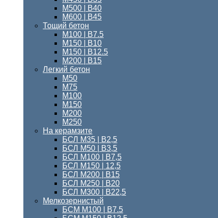
М500 | В40
М600 | В45
Тощий бетон
M100 | В7.5
М150 | B10
М150 | B12.5
М200 | В15
Легкий бетон
М50
М75
М100
М150
М200
М250
На керамзите
БСЛ М35 | В2,5
БСЛ М50 | В3,5
БСЛ М100 | В7,5
БСЛ М150 | 12,5
БСЛ М200 | В15
БСЛ M250 | В20
БСЛ М300 | B22,5
Мелкозернистый
БСМ M100 | B7.5