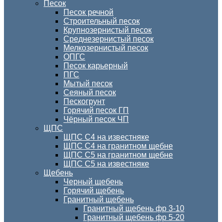
Песок
Песок речной
Строительный песок
Крупнозернистый песок
Среднезернистый песок
Мелкозернистый песок
ОПГС
Песок карьерный
ПГС
Мытый песок
Сеяный песок
Пескогрунт
Горячий песок ГП
Чёрный песок ЧП
ЩПС
ЩПС С4 на известняке
ЩПС С4 на гранитном щебне
ЩПС С5 на гранитном щебне
ЩПС С5 на известняке
Щебень
Черный щебень
Горячий щебень
Гранитный щебень
Гранитный щебень фр 3-10
Гранитный щебень фр 5-20