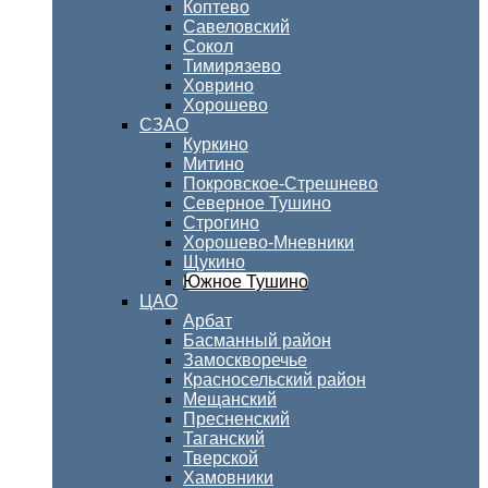
Коптево
Савеловский
Сокол
Тимирязево
Ховрино
Хорошево
СЗАО
Куркино
Митино
Покровское-Стрешнево
Северное Тушино
Строгино
Хорошево-Мневники
Щукино
Южное Тушино
ЦАО
Арбат
Басманный район
Замоскворечье
Красносельский район
Мещанский
Пресненский
Таганский
Тверской
Хамовники