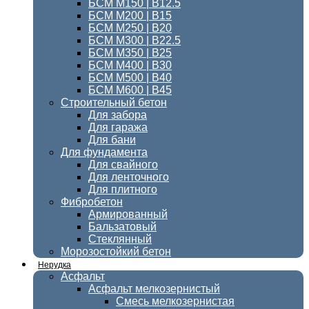
БСМ M150 | B12.5
БСМ М200 | В15
БСМ М250 | В20
БСМ М300 | В22.5
БСМ M350 | B25
БСМ М400 | B30
БСМ М500 | В40
БСМ М600 | В45
Строительный бетон
Для забора
Для гаража
Для бани
Для фундамента
Для свайного
Для ленточного
Для плитного
Фибробетон
Армированный
Бальзатовый
Стеклянный
Морозостойкий бетон
Нерудка
Асфальт
Асфальт мелкозернистый
Смесь мелкозернистая