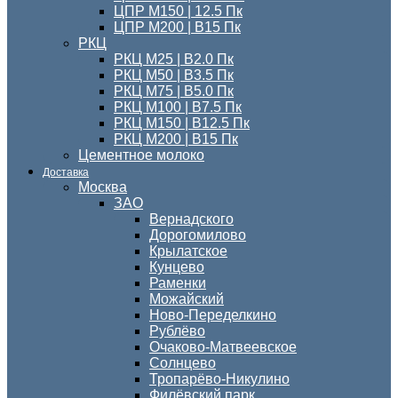
ЦПР М150 | 12.5 Пк
ЦПР М200 | B15 Пк
РКЦ
РКЦ М25 | B2.0 Пк
РКЦ М50 | B3.5 Пк
РКЦ М75 | B5.0 Пк
РКЦ М100 | B7.5 Пк
РКЦ М150 | B12.5 Пк
РКЦ М200 | B15 Пк
Цементное молоко
Доставка
Москва
ЗАО
Вернадского
Дорогомилово
Крылатское
Кунцево
Раменки
Можайский
Ново-Переделкино
Рублёво
Очаково-Матвеевское
Солнцево
Тропарёво-Никулино
Филёвский парк