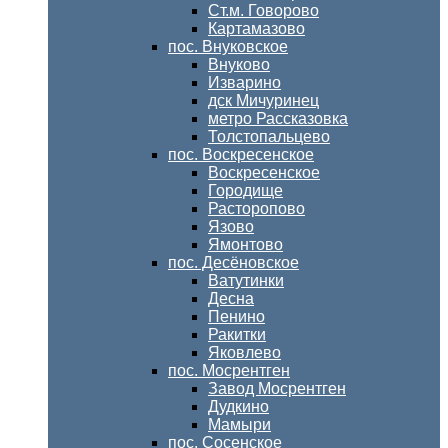
Ст.м. Говорово
Картамазово
пос. Внуковское
Внуково
Изварино
дск Мичуринец
метро Рассказовка
Толстопальцево
пос. Воскресенское
Воскресенское
Городище
Расторопово
Язово
Ямонтово
пос. Десёновское
Ватутинки
Десна
Пенино
Ракитки
Яковлево
пос. Мосрентген
Завод Мосрентген
Дудкино
Мамыри
пос. Сосенское