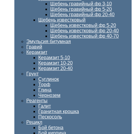
Щебень гравийный фр 3-10
Щебень гравийный фр 5-20
Щебень гравийный фр 20-40
Щебень известковый
Щебень известковый фр 5-20
Щебень известковый фр 20-40
Щебень известковый фр 40-70
Эмульсия битумная
Гравий
Керамзит
Керамзит 5-10
Керамзит 10-20
Керамзит 20-40
Грунт
Суглинок
Торф
Глина
Чернозем
Реагенты
Галит
Гранитная крошка
Пескосоль
Рецикл
Бой бетона
Бой кирпича