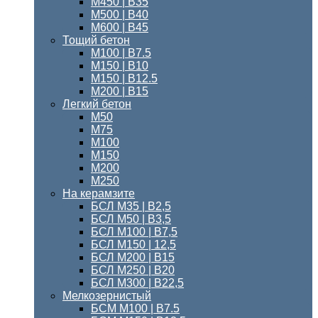
М450 | В35
М500 | В40
М600 | В45
Тощий бетон
M100 | В7.5
М150 | B10
М150 | B12.5
М200 | В15
Легкий бетон
М50
М75
М100
М150
М200
М250
На керамзите
БСЛ М35 | В2,5
БСЛ М50 | В3,5
БСЛ М100 | В7,5
БСЛ М150 | 12,5
БСЛ М200 | В15
БСЛ M250 | В20
БСЛ М300 | B22,5
Мелкозернистый
БСМ M100 | B7.5