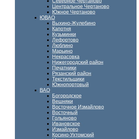
Северное Чертаново
Центральное Чертаново
Южное Чертаново
ЮВАО
Выхино-Жулебино
Капотня
Кузьминки
Лефортово
Люблино
Марьино
Некрасовка
Нижегородский район
Печатники
Рязанский район
Текстильщики
Южнопортовый
ВАО
Богородское
Вешняки
Восточное Измайлово
Восточный
Гольяново
Ивановское
Измайлово
Косино-Ухтомский