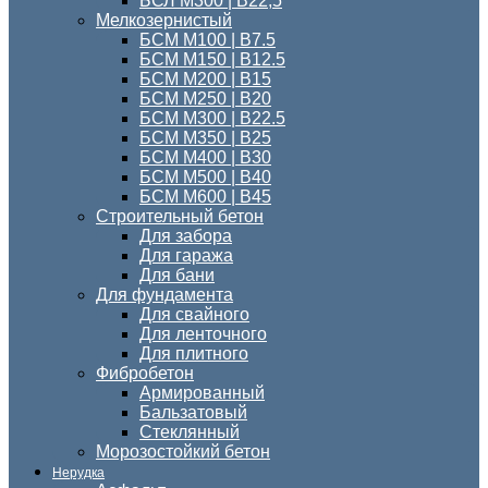
БСЛ М300 | B22,5
Мелкозернистый
БСМ M100 | B7.5
БСМ M150 | B12.5
БСМ М200 | В15
БСМ М250 | В20
БСМ М300 | В22.5
БСМ M350 | B25
БСМ М400 | B30
БСМ М500 | В40
БСМ М600 | В45
Строительный бетон
Для забора
Для гаража
Для бани
Для фундамента
Для свайного
Для ленточного
Для плитного
Фибробетон
Армированный
Бальзатовый
Стеклянный
Морозостойкий бетон
Нерудка