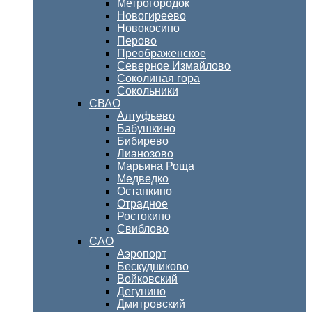
Метрогородок
Новогиреево
Новокосино
Перово
Преображенское
Северное Измайлово
Соколиная гора
Сокольники
СВАО
Алтуфьево
Бабушкино
Бибирево
Лианозово
Марьина Роща
Медведко
Останкино
Отрадное
Ростокино
Свиблово
САО
Аэропорт
Бескудниково
Войковский
Дегунино
Дмитровский