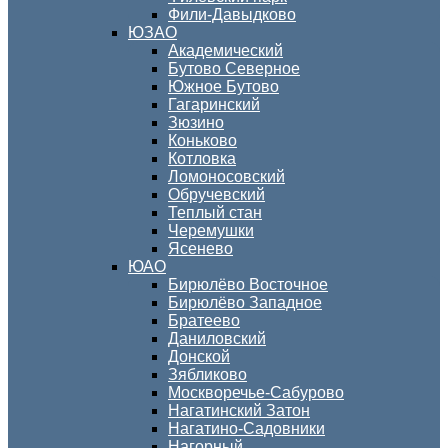
Фили-Давыдково
ЮЗАО
Академический
Бутово Северное
Южное Бутово
Гагаринский
Зюзино
Коньково
Котловка
Ломоносовский
Обручевский
Теплый стан
Черемушки
Ясенево
ЮАО
Бирюлёво Восточное
Бирюлёво Западное
Братеево
Даниловский
Донской
Зябликово
Москворечье-Сабурово
Нагатинский Затон
Нагатино-Садовники
Нагорный