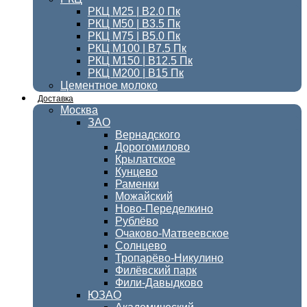
РКЦ М25 | B2.0 Пк
РКЦ М50 | B3.5 Пк
РКЦ М75 | B5.0 Пк
РКЦ М100 | B7.5 Пк
РКЦ М150 | B12.5 Пк
РКЦ М200 | B15 Пк
Цементное молоко
Доставка
Москва
ЗАО
Вернадского
Дорогомилово
Крылатское
Кунцево
Раменки
Можайский
Ново-Переделкино
Рублёво
Очаково-Матвеевское
Солнцево
Тропарёво-Никулино
Филёвский парк
Фили-Давыдково
ЮЗАО