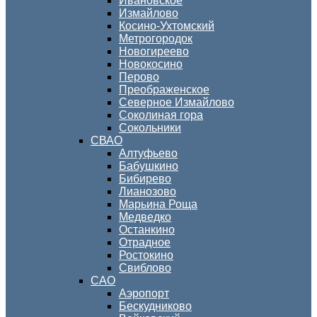
Ивановское
Измайлово
Косино-Ухтомский
Метрогородок
Новогиреево
Новокосино
Перово
Преображенское
Северное Измайлово
Соколиная гора
Сокольники
СВАО
Алтуфьево
Бабушкино
Бибирево
Лианозово
Марьина Роща
Медведко
Останкино
Отрадное
Ростокино
Свиблово
САО
Аэропорт
Бескудниково