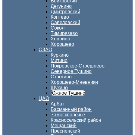
Войковский
Дегунино
Дмитровский
Коптево
Савеловский
Сокол
Тимирязево
Ховрино
Хорошево
СЗАО
Куркино
Митино
Покровское-Стрешнево
Северное Тушино
Строгино
Хорошево-Мневники
Щукино
Южное Тушино
ЦАО
Арбат
Басманный район
Замоскворечье
Красносельский район
Мещанский
Пресненский