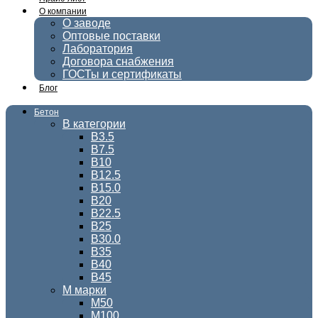
О компании
О заводе
Оптовые поставки
Лаборатория
Договора снабжения
ГОСТы и сертификаты
Блог
Бетон
В категории
В3.5
В7.5
В10
В12.5
В15.0
В20
В22.5
В25
В30.0
В35
В40
В45
М марки
М50
М100