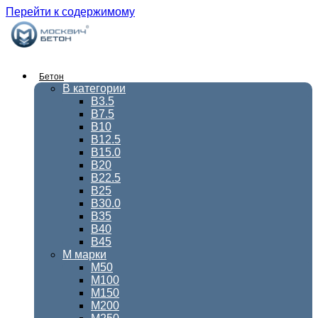
Перейти к содержимому
Бетон
В категории
В3.5
В7.5
В10
В12.5
В15.0
В20
В22.5
В25
В30.0
В35
В40
В45
М марки
М50
М100
М150
М200