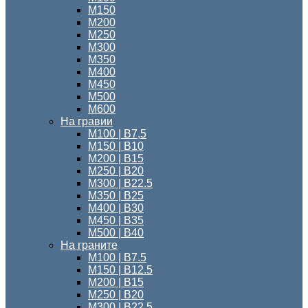
М150
М200
М250
М300
М350
М400
М450
М500
М600
На гравии
М100 | B7,5
М150 | В10
М200 | B15
М250 | B20
М300 | B22.5
М350 | B25
М400 | B30
М450 | B35
М500 | B40
На граните
М100 | B7.5
M150 | B12.5
М200 | B15
М250 | B20
М300 | B22.5