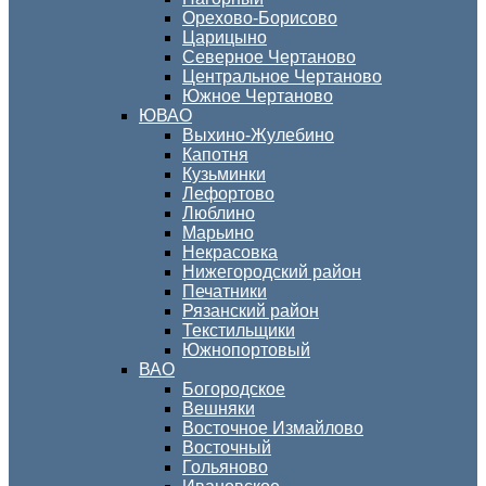
Орехово-Борисово
Царицыно
Северное Чертаново
Центральное Чертаново
Южное Чертаново
ЮВАО
Выхино-Жулебино
Капотня
Кузьминки
Лефортово
Люблино
Марьино
Некрасовка
Нижегородский район
Печатники
Рязанский район
Текстильщики
Южнопортовый
ВАО
Богородское
Вешняки
Восточное Измайлово
Восточный
Гольяново