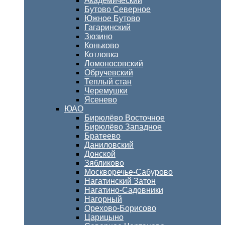
Академический
Бутово Северное
Южное Бутово
Гагаринский
Зюзино
Коньково
Котловка
Ломоносовский
Обручевский
Теплый стан
Черемушки
Ясенево
ЮАО
Бирюлёво Восточное
Бирюлёво Западное
Братеево
Даниловский
Донской
Зябликово
Москворечье-Сабурово
Нагатинский Затон
Нагатино-Садовники
Нагорный
Орехово-Борисово
Царицыно