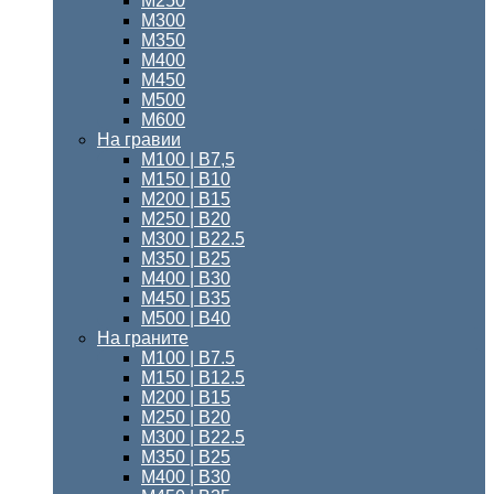
М250
М300
М350
М400
М450
М500
М600
На гравии
М100 | B7,5
М150 | В10
М200 | B15
М250 | B20
М300 | B22.5
М350 | B25
М400 | B30
М450 | B35
М500 | B40
На граните
М100 | B7.5
M150 | B12.5
М200 | B15
М250 | B20
М300 | B22.5
М350 | B25
М400 | В30