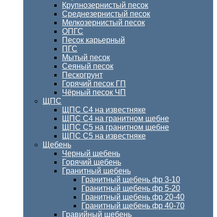
Крупнозернистый песок
Среднезернистый песок
Мелкозернистый песок
ОПГС
Песок карьерный
ПГС
Мытый песок
Сеяный песок
Пескогрунт
Горячий песок ГП
Чёрный песок ЧП
ЩПС
ЩПС С4 на известняке
ЩПС С4 на гранитном щебне
ЩПС С5 на гранитном щебне
ЩПС С5 на известняке
Щебень
Черный щебень
Горячий щебень
Гранитный щебень
Гранитный щебень фр 3-10
Гранитный щебень фр 5-20
Гранитный щебень фр 20-40
Гранитный щебень фр 40-70
Гравийный щебень