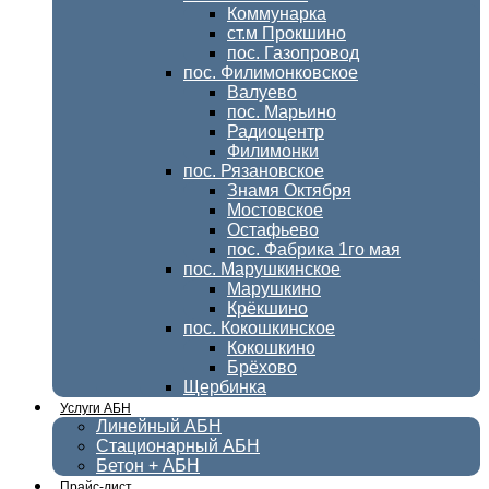
Коммунарка
ст.м Прокшино
пос. Газопровод
пос. Филимонковское
Валуево
пос. Марьино
Радиоцентр
Филимонки
пос. Рязановское
Знамя Октября
Мостовское
Остафьево
пос. Фабрика 1го мая
пос. Марушкинское
Марушкино
Крёкшино
пос. Кокошкинское
Кокошкино
Брёхово
Щербинка
Услуги АБН
Линейный АБН
Стационарный АБН
Бетон + АБН
Прайс-лист