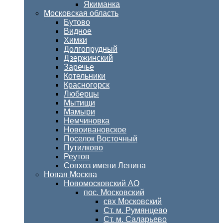
Якиманка
Московская область
Бутово
Видное
Химки
Долгопрудный
Дзержинский
Заречье
Котельники
Красногорск
Люберцы
Мытищи
Мамыри
Немчиновка
Новоивановское
Поселок Восточный
Путилково
Реутов
Совхоз имени Ленина
Новая Москва
Новомосковский АО
пос. Московский
свх Московский
Ст. м. Румянцево
Ст. м. Саларьево