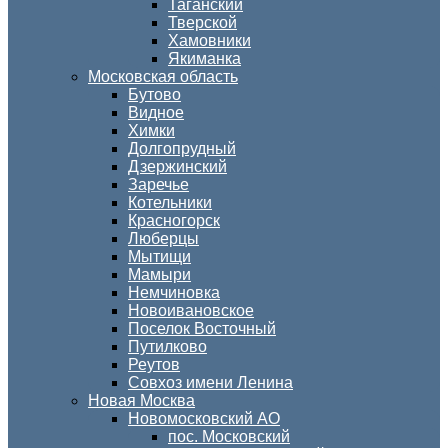
Таганский
Тверской
Хамовники
Якиманка
Московская область
Бутово
Видное
Химки
Долгопрудный
Дзержинский
Заречье
Котельники
Красногорск
Люберцы
Мытищи
Мамыри
Немчиновка
Новоивановское
Поселок Восточный
Путилково
Реутов
Совхоз имени Ленина
Новая Москва
Новомосковский АО
пос. Московский