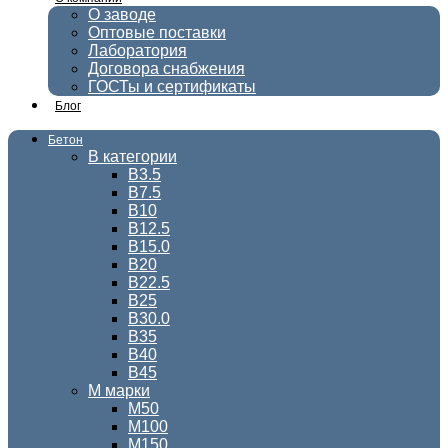
О заводе
Оптовые поставки
Лаборатория
Договора снабжения
ГОСТы и сертификаты
Блог
Бетон
В категории
В3.5
В7.5
В10
В12.5
В15.0
В20
В22.5
В25
В30.0
В35
В40
В45
М марки
М50
М100
М150