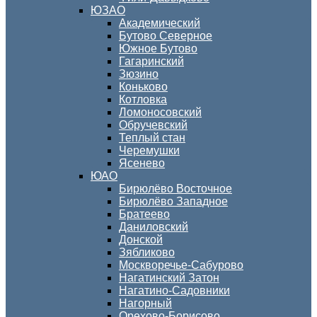
ЮЗАО
Академический
Бутово Северное
Южное Бутово
Гагаринский
Зюзино
Коньково
Котловка
Ломоносовский
Обручевский
Теплый стан
Черемушки
Ясенево
ЮАО
Бирюлёво Восточное
Бирюлёво Западное
Братеево
Даниловский
Донской
Зябликово
Москворечье-Сабурово
Нагатинский Затон
Нагатино-Садовники
Нагорный
Орехово-Борисово