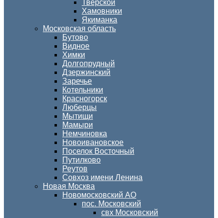
Тверской
Хамовники
Якиманка
Московская область
Бутово
Видное
Химки
Долгопрудный
Дзержинский
Заречье
Котельники
Красногорск
Люберцы
Мытищи
Мамыри
Немчиновка
Новоивановское
Поселок Восточный
Путилково
Реутов
Совхоз имени Ленина
Новая Москва
Новомосковский АО
пос. Московский
свх Московский