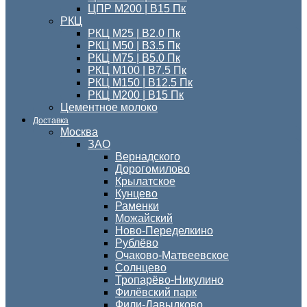
ЦПР М200 | B15 Пк
РКЦ
РКЦ М25 | B2.0 Пк
РКЦ М50 | B3.5 Пк
РКЦ М75 | B5.0 Пк
РКЦ М100 | B7.5 Пк
РКЦ М150 | B12.5 Пк
РКЦ М200 | B15 Пк
Цементное молоко
Доставка
Москва
ЗАО
Вернадского
Дорогомилово
Крылатское
Кунцево
Раменки
Можайский
Ново-Переделкино
Рублёво
Очаково-Матвеевское
Солнцево
Тропарёво-Никулино
Филёвский парк
Фили-Давыдково