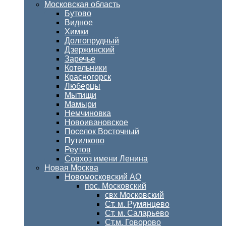
Московская область
Бутово
Видное
Химки
Долгопрудный
Дзержинский
Заречье
Котельники
Красногорск
Люберцы
Мытищи
Мамыри
Немчиновка
Новоивановское
Поселок Восточный
Путилково
Реутов
Совхоз имени Ленина
Новая Москва
Новомосковский АО
пос. Московский
свх Московский
Ст. м. Румянцево
Ст. м. Саларьево
Ст.м. Говорово