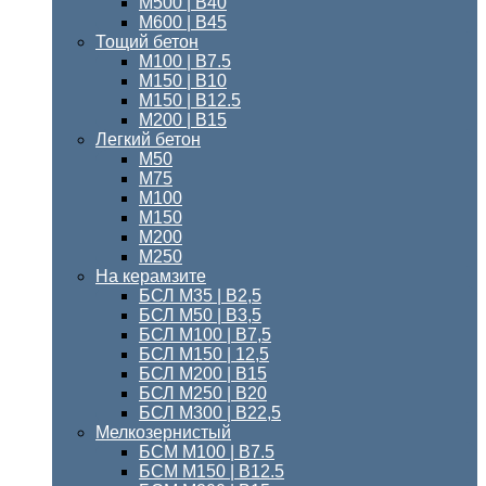
М500 | В40
М600 | В45
Тощий бетон
M100 | В7.5
М150 | B10
М150 | B12.5
М200 | В15
Легкий бетон
М50
М75
М100
М150
М200
М250
На керамзите
БСЛ М35 | В2,5
БСЛ М50 | В3,5
БСЛ М100 | В7,5
БСЛ М150 | 12,5
БСЛ М200 | В15
БСЛ M250 | В20
БСЛ М300 | B22,5
Мелкозернистый
БСМ M100 | B7.5
БСМ M150 | B12.5