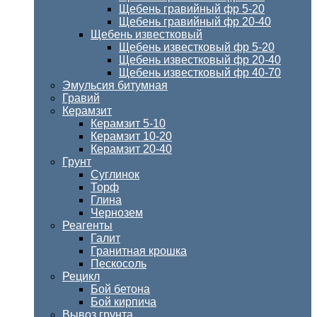
Щебень гравийный фр 5-20
Щебень гравийный фр 20-40
Щебень известковый
Щебень известковый фр 5-20
Щебень известковый фр 20-40
Щебень известковый фр 40-70
Эмульсия битумная
Гравий
Керамзит
Керамзит 5-10
Керамзит 10-20
Керамзит 20-40
Грунт
Суглинок
Торф
Глина
Чернозем
Реагенты
Галит
Гранитная крошка
Пескосоль
Рецикл
Бой бетона
Бой кирпича
Вывоз грунта