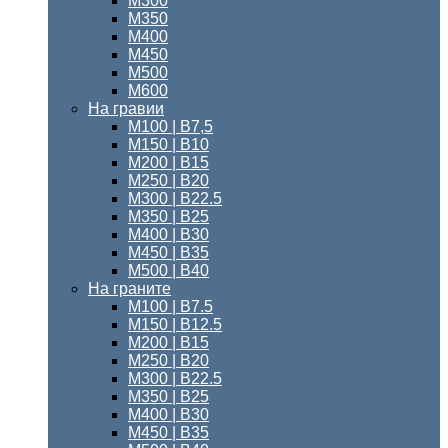
М300
М350
М400
М450
М500
М600
На гравии
М100 | B7,5
М150 | В10
М200 | B15
М250 | B20
М300 | B22.5
М350 | B25
М400 | B30
М450 | B35
М500 | B40
На граните
М100 | B7.5
M150 | B12.5
М200 | B15
М250 | B20
М300 | B22.5
М350 | B25
М400 | В30
М450 | В35