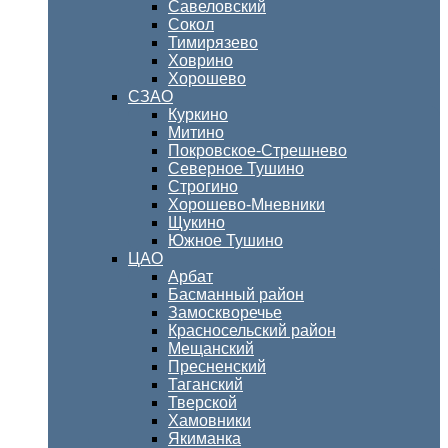
Савеловский
Сокол
Тимирязево
Ховрино
Хорошево
СЗАО
Куркино
Митино
Покровское-Стрешнево
Северное Тушино
Строгино
Хорошево-Мневники
Щукино
Южное Тушино
ЦАО
Арбат
Басманный район
Замоскворечье
Красносельский район
Мещанский
Пресненский
Таганский
Тверской
Хамовники
Якиманка