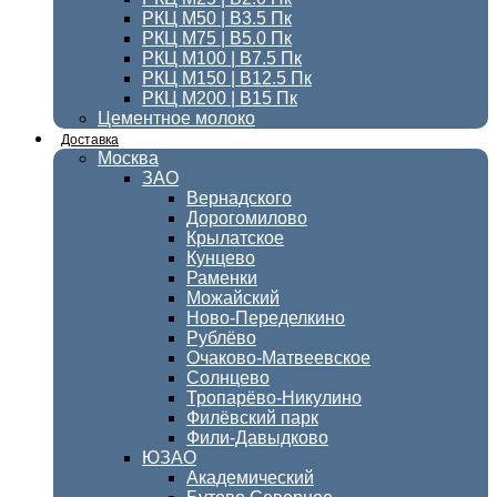
РКЦ М50 | B3.5 Пк
РКЦ М75 | B5.0 Пк
РКЦ М100 | B7.5 Пк
РКЦ М150 | B12.5 Пк
РКЦ М200 | B15 Пк
Цементное молоко
Доставка
Москва
ЗАО
Вернадского
Дорогомилово
Крылатское
Кунцево
Раменки
Можайский
Ново-Переделкино
Рублёво
Очаково-Матвеевское
Солнцево
Тропарёво-Никулино
Филёвский парк
Фили-Давыдково
ЮЗАО
Академический