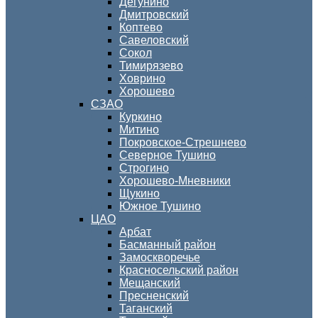
Дегунино
Дмитровский
Коптево
Савеловский
Сокол
Тимирязево
Ховрино
Хорошево
СЗАО
Куркино
Митино
Покровское-Стрешнево
Северное Тушино
Строгино
Хорошево-Мневники
Щукино
Южное Тушино
ЦАО
Арбат
Басманный район
Замоскворечье
Красносельский район
Мещанский
Пресненский
Таганский