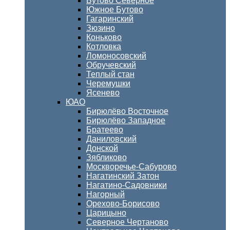
Бутово Северное
Южное Бутово
Гагаринский
Зюзино
Коньково
Котловка
Ломоносовский
Обручевский
Теплый стан
Черемушки
Ясенево
ЮАО
Бирюлёво Восточное
Бирюлёво Западное
Братеево
Даниловский
Донской
Зябликово
Москворечье-Сабурово
Нагатинский Затон
Нагатино-Садовники
Нагорный
Орехово-Борисово
Царицыно
Северное Чертаново