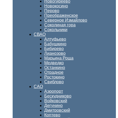
Новогиреево
Новокосино
Перово
Преображенское
Северное Измайлово
Соколиная гора
Сокольники
СВАО
Алтуфьево
Бабушкино
Бибирево
Лианозово
Марьина Роща
Медведко
Останкино
Отрадное
Ростокино
Свиблово
САО
Аэропорт
Бескудниково
Войковский
Дегунино
Дмитровский
Коптево