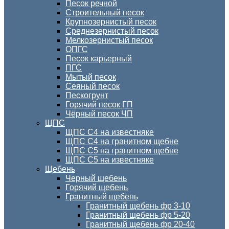
Песок речной
Строительный песок
Крупнозернистый песок
Среднезернистый песок
Мелкозернистый песок
ОПГС
Песок карьерный
ПГС
Мытый песок
Сеяный песок
Пескогрунт
Горячий песок ГП
Чёрный песок ЧП
ЩПС
ЩПС С4 на известняке
ЩПС С4 на гранитном щебне
ЩПС С5 на гранитном щебне
ЩПС С5 на известняке
Щебень
Черный щебень
Горячий щебень
Гранитный щебень
Гранитный щебень фр 3-10
Гранитный щебень фр 5-20
Гранитный щебень фр 20-40