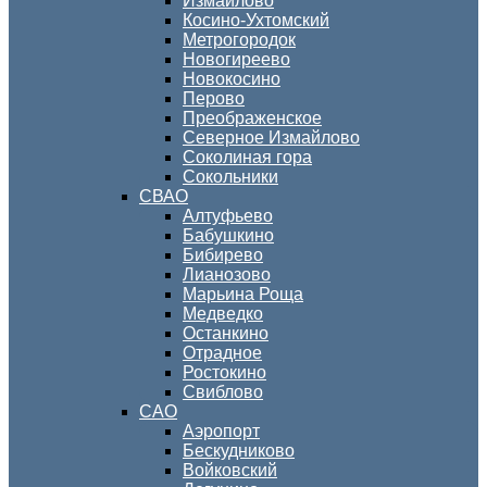
Измайлово
Косино-Ухтомский
Метрогородок
Новогиреево
Новокосино
Перово
Преображенское
Северное Измайлово
Соколиная гора
Сокольники
СВАО
Алтуфьево
Бабушкино
Бибирево
Лианозово
Марьина Роща
Медведко
Останкино
Отрадное
Ростокино
Свиблово
САО
Аэропорт
Бескудниково
Войковский