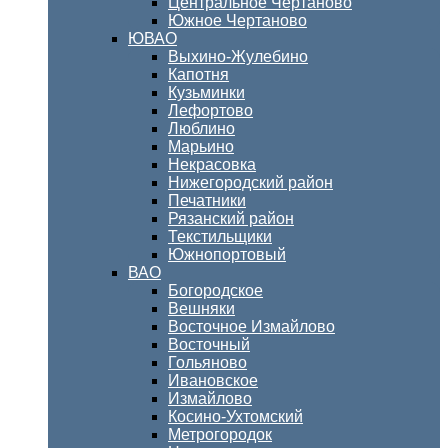
Центральное Чертаново
Южное Чертаново
ЮВАО
Выхино-Жулебино
Капотня
Кузьминки
Лефортово
Люблино
Марьино
Некрасовка
Нижегородский район
Печатники
Рязанский район
Текстильщики
Южнопортовый
ВАО
Богородское
Вешняки
Восточное Измайлово
Восточный
Гольяново
Ивановское
Измайлово
Косино-Ухтомский
Метрогородок