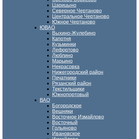
Царицыно
Северное Чертаново
Центральное Чертаново
Южное Чертаново
ЮВАО
Выхино-Жулебино
Капотня
Кузьминки
Лефортово
Люблино
Марьино
Некрасовка
Нижегородский район
Печатники
Рязанский район
Текстильщики
Южнопортовый
ВАО
Богородское
Вешняки
Восточное Измайлово
Восточный
Гольяново
Ивановское