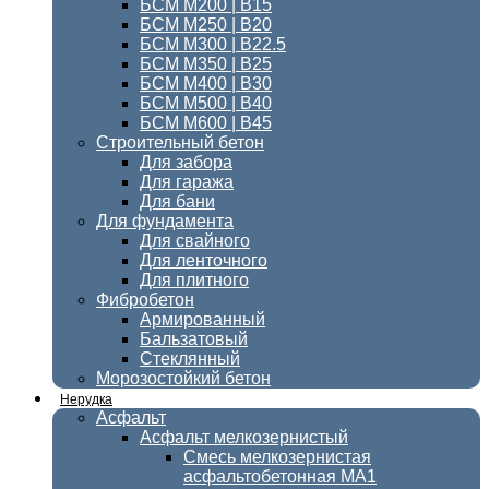
БСМ М200 | В15
БСМ М250 | В20
БСМ М300 | В22.5
БСМ M350 | B25
БСМ М400 | B30
БСМ М500 | В40
БСМ М600 | В45
Строительный бетон
Для забора
Для гаража
Для бани
Для фундамента
Для свайного
Для ленточного
Для плитного
Фибробетон
Армированный
Бальзатовый
Стеклянный
Морозостойкий бетон
Нерудка
Асфальт
Асфальт мелкозернистый
Смесь мелкозернистая
асфальтобетонная МА1