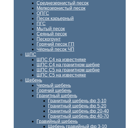
Среднезернистый песок
Мелкозернистый песок
ОПГС
Песок карьерный
ПГС
Мытый песок
Сеяный песок
Пескогрунт
Горячий песок ГП
Чёрный песок ЧП
ЩПС
ЩПС С4 на известняке
ЩПС С4 на гранитном щебне
ЩПС С5 на гранитном щебне
ЩПС С5 на известняке
Щебень
Черный щебень
Горячий щебень
Гранитный щебень
Гранитный щебень фр 3-10
Гранитный щебень фр 5-20
Гранитный щебень фр 20-40
Гранитный щебень фр 40-70
Гравийный щебень
Щебень гравийный фр 3-10