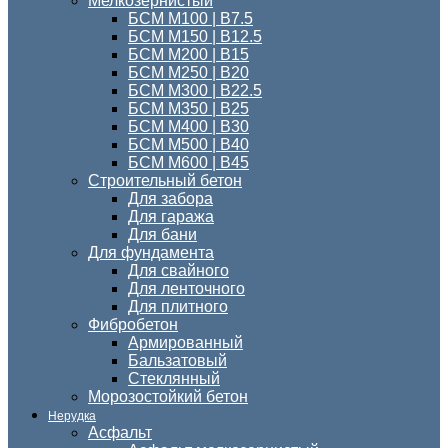
Мелкозернистый
БСМ M100 | B7.5
БСМ M150 | B12.5
БСМ М200 | В15
БСМ М250 | В20
БСМ М300 | В22.5
БСМ M350 | B25
БСМ М400 | B30
БСМ М500 | В40
БСМ М600 | В45
Строительный бетон
Для забора
Для гаража
Для бани
Для фундамента
Для свайного
Для ленточного
Для плитного
Фибробетон
Армированный
Бальзатовый
Стеклянный
Морозостойкий бетон
Нерудка
Асфальт