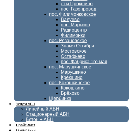
ст.м Прокшино
пос. Газопровод
пос. Филимонковское
Валуево
пос. Марьино
Радиоцентр
Филимонки
пос. Рязановское
Знамя Октября
Мостовское
Остафьево
пос. Фабрика 1го мая
пос. Марушкинское
Марушкино
Крёкшино
пос. Кокошкинское
Кокошкино
Брёхово
Щербинка
Услуги АБН
Линейный АБН
Стационарный АБН
Бетон + АБН
Прайс-лист
О компании