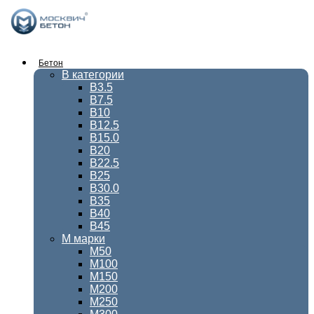
Перейти
к
содержимому
Бетон
В категории
В3.5
В7.5
В10
В12.5
В15.0
В20
В22.5
В25
В30.0
В35
В40
В45
М марки
М50
М100
М150
М200
М250