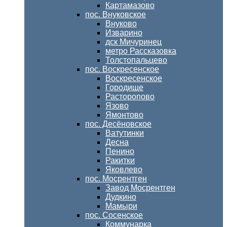
Картамазово
пос. Внуковское
Внуково
Изварино
дск Мичуринец
метро Рассказовка
Толстопальцево
пос. Воскресенское
Воскресенское
Городище
Расторопово
Язово
Ямонтово
пос. Десёновское
Ватутинки
Десна
Пенино
Ракитки
Яковлево
пос. Мосрентген
Завод Мосрентген
Дудкино
Мамыри
пос. Сосенское
Коммунарка