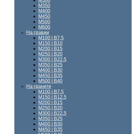
М300
М350
М400
М450
М500
М600
На гравии
М100 | B7,5
М150 | В10
М200 | B15
М250 | B20
М300 | B22.5
М350 | B25
М400 | B30
М450 | B35
М500 | B40
На граните
М100 | B7.5
M150 | B12.5
М200 | B15
М250 | B20
М300 | B22.5
М350 | B25
М400 | В30
М450 | В35