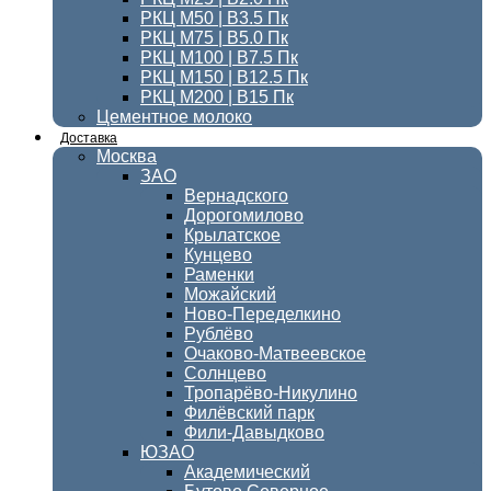
РКЦ М50 | B3.5 Пк
РКЦ М75 | B5.0 Пк
РКЦ М100 | B7.5 Пк
РКЦ М150 | B12.5 Пк
РКЦ М200 | B15 Пк
Цементное молоко
Доставка
Москва
ЗАО
Вернадского
Дорогомилово
Крылатское
Кунцево
Раменки
Можайский
Ново-Переделкино
Рублёво
Очаково-Матвеевское
Солнцево
Тропарёво-Никулино
Филёвский парк
Фили-Давыдково
ЮЗАО
Академический