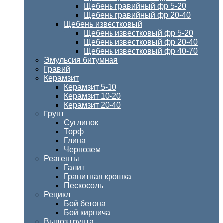
Щебень гравийный фр 5-20
Щебень гравийный фр 20-40
Щебень известковый
Щебень известковый фр 5-20
Щебень известковый фр 20-40
Щебень известковый фр 40-70
Эмульсия битумная
Гравий
Керамзит
Керамзит 5-10
Керамзит 10-20
Керамзит 20-40
Грунт
Суглинок
Торф
Глина
Чернозем
Реагенты
Галит
Гранитная крошка
Пескосоль
Рецикл
Бой бетона
Бой кирпича
Вывоз грунта