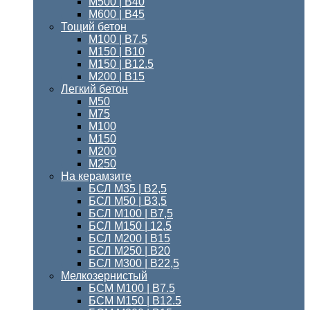
М500 | В40
М600 | В45
Тощий бетон
M100 | В7.5
М150 | B10
М150 | B12.5
М200 | В15
Легкий бетон
М50
М75
М100
М150
М200
М250
На керамзите
БСЛ М35 | В2,5
БСЛ М50 | В3,5
БСЛ М100 | В7,5
БСЛ М150 | 12,5
БСЛ М200 | В15
БСЛ M250 | В20
БСЛ М300 | B22,5
Мелкозернистый
БСМ M100 | B7.5
БСМ M150 | B12.5