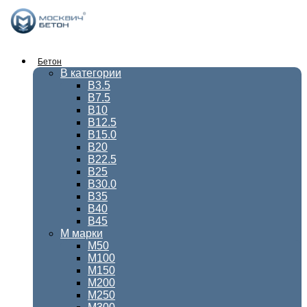
Перейти
к
содержимому
Бетон
В категории
В3.5
В7.5
В10
В12.5
В15.0
В20
В22.5
В25
В30.0
В35
В40
В45
М марки
М50
М100
М150
М200
М250