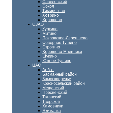
Савеловский
Сокол
Тимирязево
Ховрино
Хорошево
СЗАО
Куркино
Митино
Покровское-Стрешнево
Северное Тушино
Строгино
Хорошево-Мневники
Щукино
Южное Тушино
ЦАО
Арбат
Басманный район
Замоскворечье
Красносельский район
Мещанский
Пресненский
Таганский
Тверской
Хамовники
Якиманка