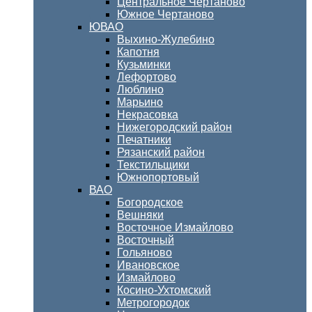
Центральное Чертаново
Южное Чертаново
ЮВАО
Выхино-Жулебино
Капотня
Кузьминки
Лефортово
Люблино
Марьино
Некрасовка
Нижегородский район
Печатники
Рязанский район
Текстильщики
Южнопортовый
ВАО
Богородское
Вешняки
Восточное Измайлово
Восточный
Гольяново
Ивановское
Измайлово
Косино-Ухтомский
Метрогородок