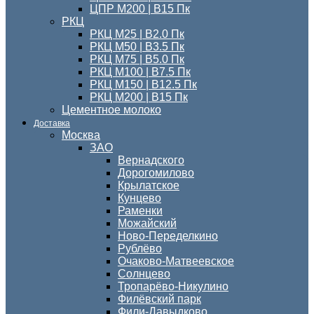
ЦПР М200 | B15 Пк
РКЦ
РКЦ М25 | B2.0 Пк
РКЦ М50 | B3.5 Пк
РКЦ М75 | B5.0 Пк
РКЦ М100 | B7.5 Пк
РКЦ М150 | B12.5 Пк
РКЦ М200 | B15 Пк
Цементное молоко
Доставка
Москва
ЗАО
Вернадского
Дорогомилово
Крылатское
Кунцево
Раменки
Можайский
Ново-Переделкино
Рублёво
Очаково-Матвеевское
Солнцево
Тропарёво-Никулино
Филёвский парк
Фили-Давыдково