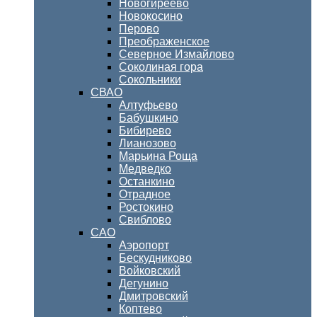
Новогиреево
Новокосино
Перово
Преображенское
Северное Измайлово
Соколиная гора
Сокольники
СВАО
Алтуфьево
Бабушкино
Бибирево
Лианозово
Марьина Роща
Медведко
Останкино
Отрадное
Ростокино
Свиблово
САО
Аэропорт
Бескудниково
Войковский
Дегунино
Дмитровский
Коптево