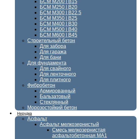
БСМ М200 | В15
БСМ М250 | В20
БСМ М300 | В22.5
БСМ M350 | B25
БСМ М400 | B30
БСМ М500 | В40
БСМ М600 | В45
Строительный бетон
Для забора
Для гаража
Для бани
Для фундамента
Для свайного
Для ленточного
Для плитного
Фибробетон
Армированный
Бальзатовый
Стеклянный
Морозостойкий бетон
Нерудка
Асфальт
Асфальт мелкозернистый
Смесь мелкозернистая
асфальтобетонная МА1