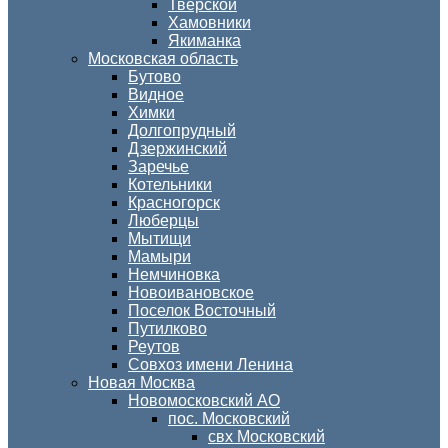
Тверской
Хамовники
Якиманка
Московская область
Бутово
Видное
Химки
Долгопрудный
Дзержинский
Заречье
Котельники
Красногорск
Люберцы
Мытищи
Мамыри
Немчиновка
Новоивановское
Поселок Восточный
Путилково
Реутов
Совхоз имени Ленина
Новая Москва
Новомосковский АО
пос. Московский
свх Московский