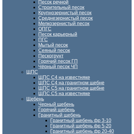
Песок речной
Строительный песок
Крупнозернистый песок
Среднезернистый песок
Мелкозернистый песок
ОПГС
Песок карьерный
ПГС
Мытый песок
Сеяный песок
Пескогрунт
Горячий песок ГП
Чёрный песок ЧП
ЩПС
ЩПС С4 на известняке
ЩПС С4 на гранитном щебне
ЩПС С5 на гранитном щебне
ЩПС С5 на известняке
Щебень
Черный щебень
Горячий щебень
Гранитный щебень
Гранитный щебень фр 3-10
Гранитный щебень фр 5-20
Гранитный щебень фр 20-40