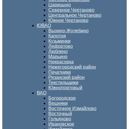
Царицыно
Северное Чертаново
Центральное Чертаново
Южное Чертаново
ЮВАО
Выхино-Жулебино
Капотня
Кузьминки
Лефортово
Люблино
Марьино
Некрасовка
Нижегородский район
Печатники
Рязанский район
Текстильщики
Южнопортовый
ВАО
Богородское
Вешняки
Восточное Измайлово
Восточный
Гольяново
Ивановское