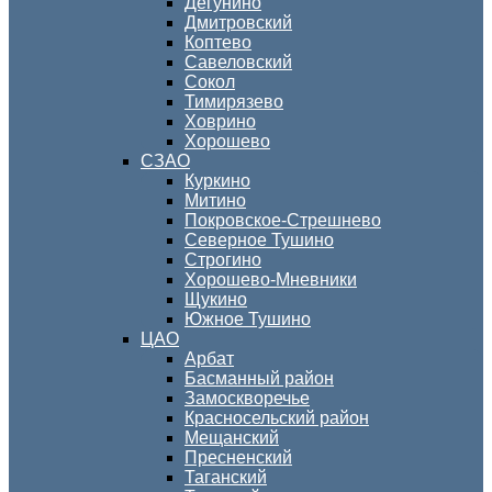
Дегунино
Дмитровский
Коптево
Савеловский
Сокол
Тимирязево
Ховрино
Хорошево
СЗАО
Куркино
Митино
Покровское-Стрешнево
Северное Тушино
Строгино
Хорошево-Мневники
Щукино
Южное Тушино
ЦАО
Арбат
Басманный район
Замоскворечье
Красносельский район
Мещанский
Пресненский
Таганский