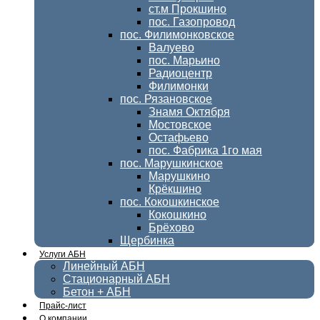
ст.м Прокшино
пос. Газопровод
пос. Филимонковское
Валуево
пос. Марьино
Радиоцентр
Филимонки
пос. Рязановское
Знамя Октября
Мостовское
Остафьево
пос. Фабрика 1го мая
пос. Марушкинское
Марушкино
Крёкшино
пос. Кокошкинское
Кокошкино
Брёхово
Щербинка
Услуги АБН
Линейный АБН
Стационарный АБН
Бетон + АБН
Прайс-лист
О компании