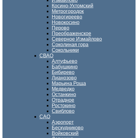
Измайлово
Косино-Ухтомский
Метрогородок
Новогиреево
Новокосино
Перово
Преображенское
Северное Измайлово
Соколиная гора
Сокольники
СВАО
Алтуфьево
Бабушкино
Бибирево
Лианозово
Марьина Роща
Медведко
Останкино
Отрадное
Ростокино
Свиблово
САО
Аэропорт
Бескудниково
Войковский