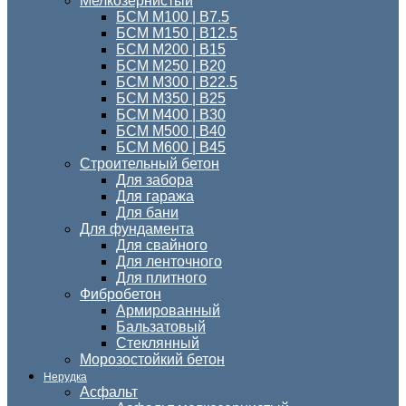
Мелкозернистый
БСМ M100 | B7.5
БСМ M150 | B12.5
БСМ М200 | В15
БСМ М250 | В20
БСМ М300 | В22.5
БСМ M350 | B25
БСМ М400 | B30
БСМ М500 | В40
БСМ М600 | В45
Строительный бетон
Для забора
Для гаража
Для бани
Для фундамента
Для свайного
Для ленточного
Для плитного
Фибробетон
Армированный
Бальзатовый
Стеклянный
Морозостойкий бетон
Нерудка
Асфальт