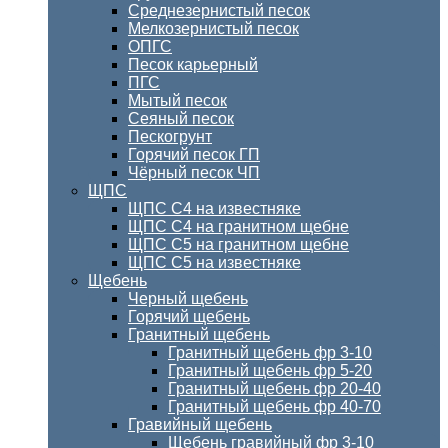
Среднезернистый песок
Мелкозернистый песок
ОПГС
Песок карьерный
ПГС
Мытый песок
Сеяный песок
Пескогрунт
Горячий песок ГП
Чёрный песок ЧП
ЩПС
ЩПС С4 на известняке
ЩПС С4 на гранитном щебне
ЩПС С5 на гранитном щебне
ЩПС С5 на известняке
Щебень
Черный щебень
Горячий щебень
Гранитный щебень
Гранитный щебень фр 3-10
Гранитный щебень фр 5-20
Гранитный щебень фр 20-40
Гранитный щебень фр 40-70
Гравийный щебень
Щебень гравийный фр 3-10