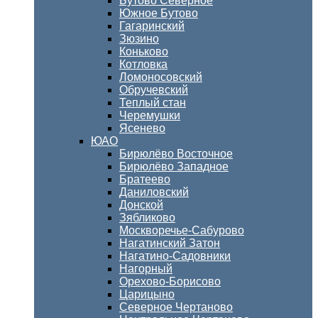
Бутово Северное
Южное Бутово
Гагаринский
Зюзино
Коньково
Котловка
Ломоносовский
Обручевский
Теплый стан
Черемушки
Ясенево
ЮАО
Бирюлёво Восточное
Бирюлёво Западное
Братеево
Даниловский
Донской
Зябликово
Москворечье-Сабурово
Нагатинский Затон
Нагатино-Садовники
Нагорный
Орехово-Борисово
Царицыно
Северное Чертаново