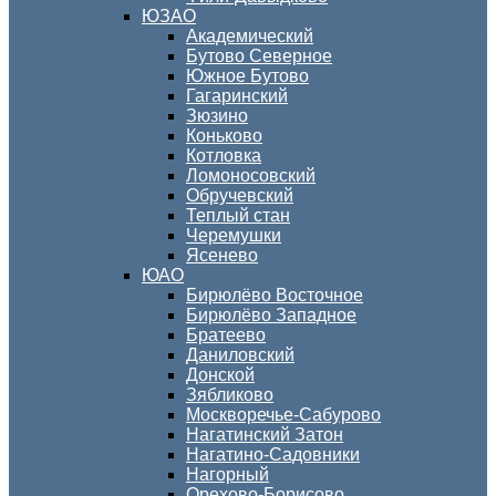
ЮЗАО
Академический
Бутово Северное
Южное Бутово
Гагаринский
Зюзино
Коньково
Котловка
Ломоносовский
Обручевский
Теплый стан
Черемушки
Ясенево
ЮАО
Бирюлёво Восточное
Бирюлёво Западное
Братеево
Даниловский
Донской
Зябликово
Москворечье-Сабурово
Нагатинский Затон
Нагатино-Садовники
Нагорный
Орехово-Борисово