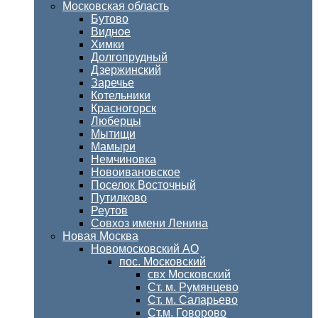
Московская область
Бутово
Видное
Химки
Долгопрудный
Дзержинский
Заречье
Котельники
Красногорск
Люберцы
Мытищи
Мамыри
Немчиновка
Новоивановское
Поселок Восточный
Путилково
Реутов
Совхоз имени Ленина
Новая Москва
Новомосковский АО
пос. Московский
свх Московский
Ст. м. Румянцево
Ст. м. Саларьево
Ст.м. Говорово