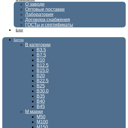
О заводе
Оптовые поставки
Лаборатория
Договора снабжения
ГОСТы и сертификаты
Блог
Бетон
В категории
В3.5
В7.5
В10
В12.5
В15.0
В20
В22.5
В25
В30.0
В35
В40
В45
М марки
М50
М100
М150