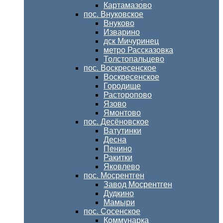
Картамазово
пос. Внуковское
Внуково
Изварино
дск Мичуринец
метро Рассказовка
Толстопальцево
пос. Воскресенское
Воскресенское
Городище
Расторопово
Язово
Ямонтово
пос. Десёновское
Ватутинки
Десна
Пенино
Ракитки
Яковлево
пос. Мосрентген
Завод Мосрентген
Дудкино
Мамыри
пос. Сосенское
Коммунарка