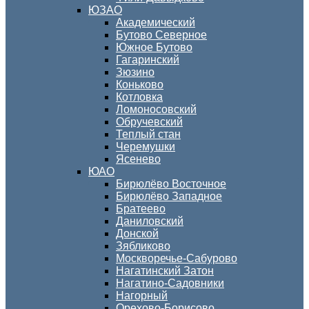
ЮЗАО
Академический
Бутово Северное
Южное Бутово
Гагаринский
Зюзино
Коньково
Котловка
Ломоносовский
Обручевский
Теплый стан
Черемушки
Ясенево
ЮАО
Бирюлёво Восточное
Бирюлёво Западное
Братеево
Даниловский
Донской
Зябликово
Москворечье-Сабурово
Нагатинский Затон
Нагатино-Садовники
Нагорный
Орехово-Борисово