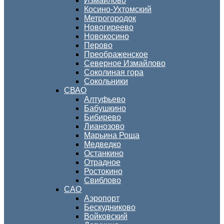
Измайлово
Косино-Ухтомский
Метрогородок
Новогиреево
Новокосино
Перово
Преображенское
Северное Измайлово
Соколиная гора
Сокольники
СВАО
Алтуфьево
Бабушкино
Бибирево
Лианозово
Марьина Роща
Медведко
Останкино
Отрадное
Ростокино
Свиблово
САО
Аэропорт
Бескудниково
Войковский