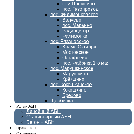
ст.м Прокшино
пос. Газопровод
пос. Филимонковское
Валуево
пос. Марьино
Радиоцентр
Филимонки
пос. Рязановское
Знамя Октября
Мостовское
Остафьево
пос. Фабрика 1го мая
пос. Марушкинское
Марушкино
Крёкшино
пос. Кокошкинское
Кокошкино
Брёхово
Щербинка
Услуги АБН
Линейный АБН
Стационарный АБН
Бетон + АБН
Прайс-лист
О компании