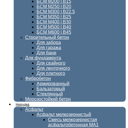
БСМ М200 | В15
БСМ М250 | В20
БСМ М300 | В22.5
БСМ M350 | B25
БСМ М400 | B30
БСМ М500 | В40
БСМ М600 | В45
Строительный бетон
Для забора
Для гаража
Для бани
Для фундамента
Для свайного
Для ленточного
Для плитного
Фибробетон
Армированный
Бальзатовый
Стеклянный
Морозостойкий бетон
Нерудка
Асфальт
Асфальт мелкозернистый
Смесь мелкозернистая
асфальтобетонная МА1