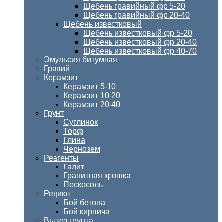
Щебень гравийный фр 5-20
Щебень гравийный фр 20-40
Щебень известковый
Щебень известковый фр 5-20
Щебень известковый фр 20-40
Щебень известковый фр 40-70
Эмульсия битумная
Гравий
Керамзит
Керамзит 5-10
Керамзит 10-20
Керамзит 20-40
Грунт
Суглинок
Торф
Глина
Чернозем
Реагенты
Галит
Гранитная крошка
Пескосоль
Рецикл
Бой бетона
Бой кирпича
Вывоз грунта