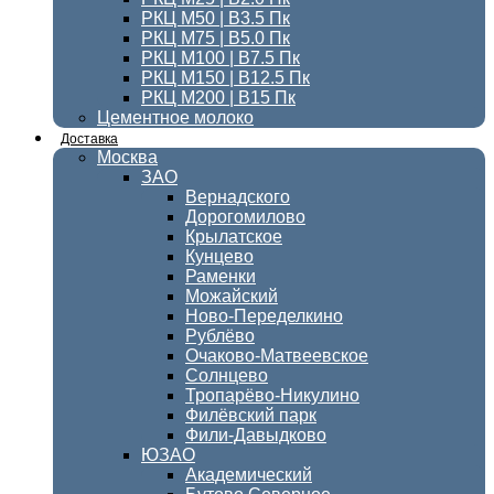
РКЦ М50 | B3.5 Пк
РКЦ М75 | B5.0 Пк
РКЦ М100 | B7.5 Пк
РКЦ М150 | B12.5 Пк
РКЦ М200 | B15 Пк
Цементное молоко
Доставка
Москва
ЗАО
Вернадского
Дорогомилово
Крылатское
Кунцево
Раменки
Можайский
Ново-Переделкино
Рублёво
Очаково-Матвеевское
Солнцево
Тропарёво-Никулино
Филёвский парк
Фили-Давыдково
ЮЗАО
Академический