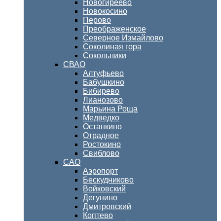
Новогиреево
Новокосино
Перово
Преображенское
Северное Измайлово
Соколиная гора
Сокольники
СВАО
Алтуфьево
Бабушкино
Бибирево
Лианозово
Марьина Роща
Медведко
Останкино
Отрадное
Ростокино
Свиблово
САО
Аэропорт
Бескудниково
Войковский
Дегунино
Дмитровский
Коптево