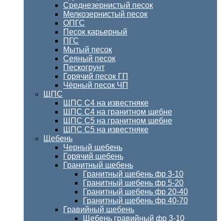
Среднезернистый песок
Мелкозернистый песок
ОПГС
Песок карьерный
ПГС
Мытый песок
Сеяный песок
Пескогрунт
Горячий песок ГП
Чёрный песок ЧП
ЩПС
ЩПС С4 на известняке
ЩПС С4 на гранитном щебне
ЩПС С5 на гранитном щебне
ЩПС С5 на известняке
Щебень
Черный щебень
Горячий щебень
Гранитный щебень
Гранитный щебень фр 3-10
Гранитный щебень фр 5-20
Гранитный щебень фр 20-40
Гранитный щебень фр 40-70
Гравийный щебень
Щебень гравийный фр 3-10