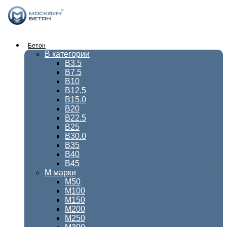
Перейти
к
содержимому
Бетон
В категории
В3.5
В7.5
В10
В12.5
В15.0
В20
В22.5
В25
В30.0
В35
В40
В45
М марки
М50
М100
М150
М200
М250