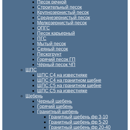
Песок речной
Строительный песок
Крупнозернистый песок
Среднезернистый песок
Мелкозернистый песок
ОПГС
Песок карьерный
ПГС
Мытый песок
Сеяный песок
Пескогрунт
Горячий песок ГП
Чёрный песок ЧП
ЩПС
ЩПС С4 на известняке
ЩПС С4 на гранитном щебне
ЩПС С5 на гранитном щебне
ЩПС С5 на известняке
Щебень
Черный щебень
Горячий щебень
Гранитный щебень
Гранитный щебень фр 3-10
Гранитный щебень фр 5-20
Гранитный щебень фр 20-40