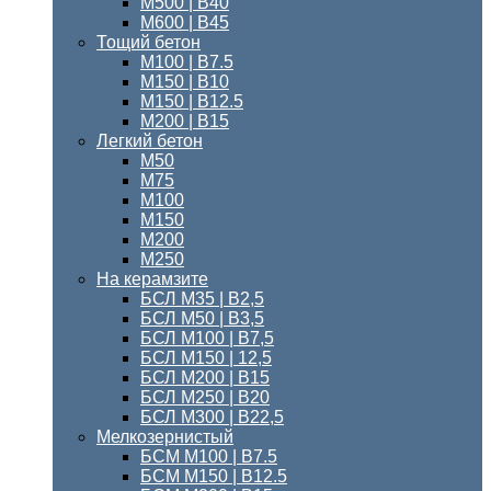
М500 | В40
М600 | В45
Тощий бетон
M100 | В7.5
М150 | B10
М150 | B12.5
М200 | В15
Легкий бетон
М50
М75
М100
М150
М200
М250
На керамзите
БСЛ М35 | В2,5
БСЛ М50 | В3,5
БСЛ М100 | В7,5
БСЛ М150 | 12,5
БСЛ М200 | В15
БСЛ M250 | В20
БСЛ М300 | B22,5
Мелкозернистый
БСМ M100 | B7.5
БСМ M150 | B12.5