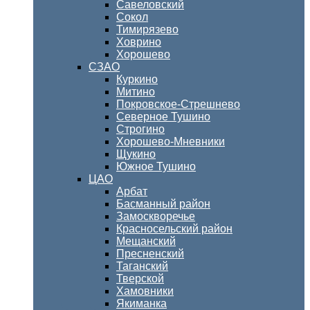
Савеловский
Сокол
Тимирязево
Ховрино
Хорошево
СЗАО
Куркино
Митино
Покровское-Стрешнево
Северное Тушино
Строгино
Хорошево-Мневники
Щукино
Южное Тушино
ЦАО
Арбат
Басманный район
Замоскворечье
Красносельский район
Мещанский
Пресненский
Таганский
Тверской
Хамовники
Якиманка