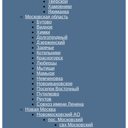
Тверской
Хамовники
Якиманка
Московская область
Бутово
Видное
Химки
Долгопрудный
Дзержинский
Заречье
Котельники
Красногорск
Люберцы
Мытищи
Мамыри
Немчиновка
Новоивановское
Поселок Восточный
Путилково
Реутов
Совхоз имени Ленина
Новая Москва
Новомосковский АО
пос. Московский
свх Московский