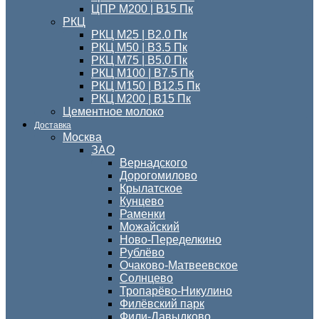
ЦПР М200 | B15 Пк
РКЦ
РКЦ М25 | B2.0 Пк
РКЦ М50 | B3.5 Пк
РКЦ М75 | B5.0 Пк
РКЦ М100 | B7.5 Пк
РКЦ М150 | B12.5 Пк
РКЦ М200 | B15 Пк
Цементное молоко
Доставка
Москва
ЗАО
Вернадского
Дорогомилово
Крылатское
Кунцево
Раменки
Можайский
Ново-Переделкино
Рублёво
Очаково-Матвеевское
Солнцево
Тропарёво-Никулино
Филёвский парк
Фили-Давыдково