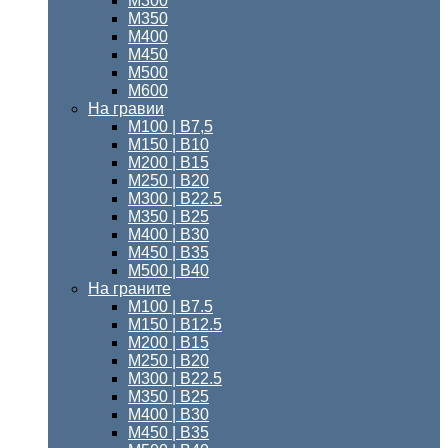
М300
М350
М400
М450
М500
М600
На гравии
М100 | B7,5
М150 | В10
М200 | B15
М250 | B20
М300 | B22.5
М350 | B25
М400 | B30
М450 | B35
М500 | B40
На граните
М100 | B7.5
M150 | B12.5
М200 | B15
М250 | B20
М300 | B22.5
М350 | B25
М400 | В30
М450 | В35