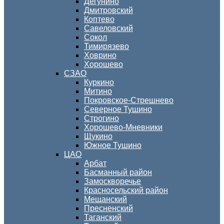
Дегунино
Дмитровский
Коптево
Савеловский
Сокол
Тимирязево
Ховрино
Хорошево
СЗАО
Куркино
Митино
Покровское-Стрешнево
Северное Тушино
Строгино
Хорошево-Мневники
Щукино
Южное Тушино
ЦАО
Арбат
Басманный район
Замоскворечье
Красносельский район
Мещанский
Пресненский
Таганский