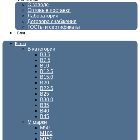
О заводе
Оптовые поставки
Лаборатория
Договора снабжения
ГОСТы и сертификаты
Блог
Бетон
В категории
В3.5
В7.5
В10
В12.5
В15.0
В20
В22.5
В25
В30.0
В35
В40
В45
М марки
М50
М100
М150