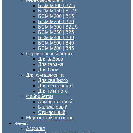
Мелкозернистый
БСМ M100 | B7.5
БСМ M150 | B12.5
БСМ М200 | В15
БСМ М250 | В20
БСМ М300 | В22.5
БСМ M350 | B25
БСМ М400 | B30
БСМ М500 | В40
БСМ М600 | В45
Строительный бетон
Для забора
Для гаража
Для бани
Для фундамента
Для свайного
Для ленточного
Для плитного
Фибробетон
Армированный
Бальзатовый
Стеклянный
Морозостойкий бетон
Нерудка
Асфальт