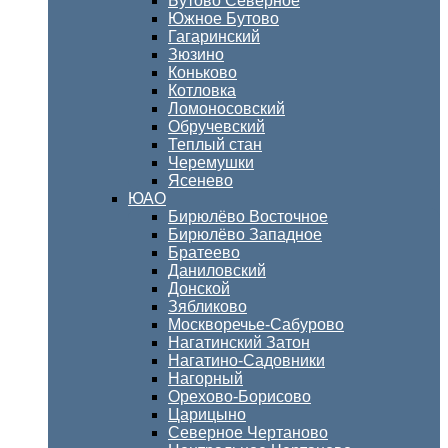
Бутово Северное
Южное Бутово
Гагаринский
Зюзино
Коньково
Котловка
Ломоносовский
Обручевский
Теплый стан
Черемушки
Ясенево
ЮАО
Бирюлёво Восточное
Бирюлёво Западное
Братеево
Даниловский
Донской
Зябликово
Москворечье-Сабурово
Нагатинский Затон
Нагатино-Садовники
Нагорный
Орехово-Борисово
Царицыно
Северное Чертаново