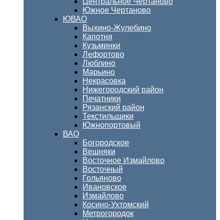
Центральное Чертаново
Южное Чертаново
ЮВАО
Выхино-Жулебино
Капотня
Кузьминки
Лефортово
Люблино
Марьино
Некрасовка
Нижегородский район
Печатники
Рязанский район
Текстильщики
Южнопортовый
ВАО
Богородское
Вешняки
Восточное Измайлово
Восточный
Гольяново
Ивановское
Измайлово
Косино-Ухтомский
Метрогородок