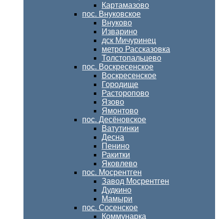
Картамазово
пос. Внуковское
Внуково
Изварино
дск Мичуринец
метро Рассказовка
Толстопальцево
пос. Воскресенское
Воскресенское
Городище
Расторопово
Язово
Ямонтово
пос. Десёновское
Ватутинки
Десна
Пенино
Ракитки
Яковлево
пос. Мосрентген
Завод Мосрентген
Дудкино
Мамыри
пос. Сосенское
Коммунарка