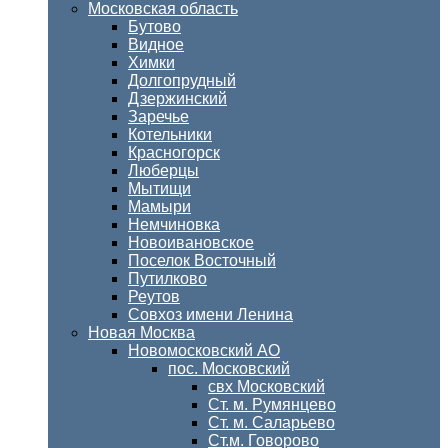
Московская область
Бутово
Видное
Химки
Долгопрудный
Дзержинский
Заречье
Котельники
Красногорск
Люберцы
Мытищи
Мамыри
Немчиновка
Новоивановское
Поселок Восточный
Путилково
Реутов
Совхоз имени Ленина
Новая Москва
Новомосковский АО
пос. Московский
свх Московский
Ст. м. Румянцево
Ст. м. Саларьево
Ст.м. Говорово