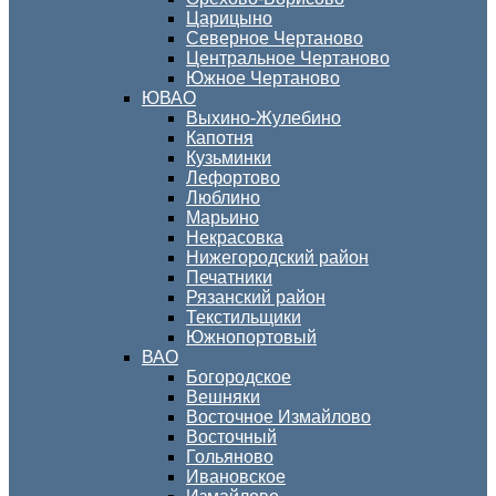
Царицыно
Северное Чертаново
Центральное Чертаново
Южное Чертаново
ЮВАО
Выхино-Жулебино
Капотня
Кузьминки
Лефортово
Люблино
Марьино
Некрасовка
Нижегородский район
Печатники
Рязанский район
Текстильщики
Южнопортовый
ВАО
Богородское
Вешняки
Восточное Измайлово
Восточный
Гольяново
Ивановское