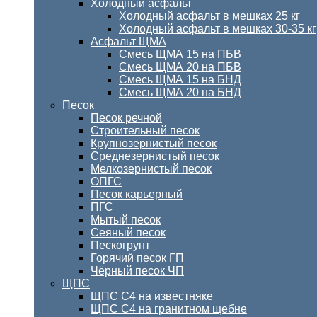
Холодный асфальт
Холодный асфальт в мешках 25 кг
Холодный асфальт в мешках 30-35 кг
Асфальт ЩМА
Смесь ЩМА 15 на ПБВ
Смесь ЩМА 20 на ПБВ
Смесь ЩМА 15 на БНД
Смесь ЩМА 20 на БНД
Песок
Песок речной
Строительный песок
Крупнозернистый песок
Среднезернистый песок
Мелкозернистый песок
ОПГС
Песок карьерный
ПГС
Мытый песок
Сеяный песок
Пескогрунт
Горячий песок ГП
Чёрный песок ЧП
ЩПС
ЩПС С4 на известняке
ЩПС С4 на гранитном щебне