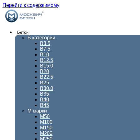
Перейти к содержимому
Бетон
В категории
В3.5
В7.5
В10
В12.5
В15.0
В20
В22.5
В25
В30.0
В35
В40
В45
М марки
М50
М100
М150
М200
М250