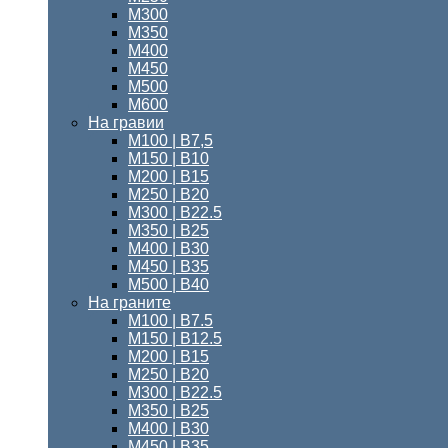
М300
М350
М400
М450
М500
М600
На гравии
М100 | B7,5
М150 | В10
М200 | B15
М250 | B20
М300 | B22.5
М350 | B25
М400 | B30
М450 | B35
М500 | B40
На граните
М100 | B7.5
M150 | B12.5
М200 | B15
М250 | B20
М300 | B22.5
М350 | B25
М400 | В30
М450 | В35