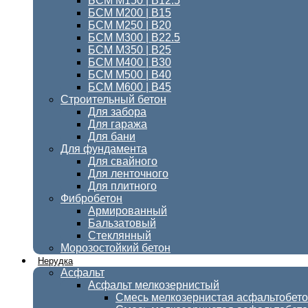
БСМ M150 | B12.5
БСМ М200 | В15
БСМ М250 | В20
БСМ М300 | В22.5
БСМ M350 | B25
БСМ М400 | B30
БСМ М500 | В40
БСМ М600 | В45
Строительный бетон
Для забора
Для гаража
Для бани
Для фундамента
Для свайного
Для ленточного
Для плитного
Фибробетон
Армированный
Бальзатовый
Стеклянный
Морозостойкий бетон
Нерудка
Асфальт
Асфальт мелкозернистый
Смесь мелкозернистая асфальтобет