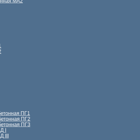
онная МА2
1
2
бетонная ПГ1
бетонная ПГ2
бетонная ПГ3
Д I
 III