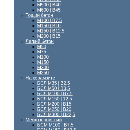
М500 | В40
М600 | В45
Тощий бетон
M100 | В7.5
М150 | B10
М150 | B12.5
М200 | В15
Легкий бетон
М50
М75
М100
М150
М200
М250
На керамзите
БСЛ М35 | В2,5
БСЛ М50 | В3,5
БСЛ М100 | В7,5
БСЛ М150 | 12,5
БСЛ М200 | В15
БСЛ M250 | В20
БСЛ М300 | B22,5
Мелкозернистый
БСМ M100 | B7.5