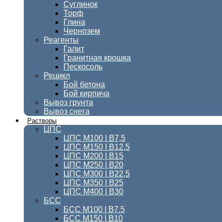
Суглинок
Торф
Глина
Чернозем
Реагенты
Галит
Гранитная крошка
Пескосоль
Рецикл
Бой бетона
Бой кирпича
Вывоз грунта
Вывоз снега
Растворы
ЦПС
ЦПС М100 | B7,5
ЦПС М150 | В12,5
ЦПС М200 | В15
ЦПС М250 | В20
ЦПС М300 | B22,5
ЦПС М350 | В25
ЦПС M400 | B30
БСС
БСС М100 | B7.5
БСС М150 | В10